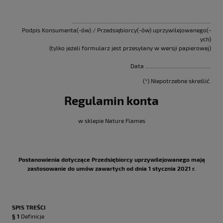
.............................................................................................
Podpis Konsumenta(-ów) / Przedsiębiorcy(-ów) uprzywilejowanego(-
ych)
(tylko jeżeli formularz jest przesyłany w wersji papierowej)
Data ............................................
(*) Niepotrzebne skreślić.
Regulamin konta
w sklepie Nature Flames
Postanowienia dotyczące Przedsiębiorcy uprzywilejowanego mają
zastosowanie do umów zawartych od dnia 1 stycznia 2021 r.
SPIS TREŚCI
§ 1
Definicje