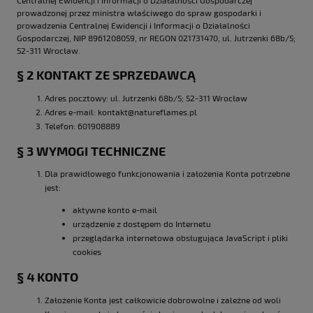
Centralnej Ewidencji i Informacji o Działalności Gospodarczej
prowadzonej przez ministra właściwego do spraw gospodarki i
prowadzenia Centralnej Ewidencji i Informacji o Działalności
Gospodarczej, NIP 8961208059, nr REGON 021731470, ul. Jutrzenki 68b/5;
52-311 Wrocław.
§ 2 KONTAKT ZE SPRZEDAWCĄ
Adres pocztowy: ul. Jutrzenki 68b/5; 52-311 Wrocław
Adres e-mail: kontakt@natureflames.pl
Telefon: 601908889
§ 3 WYMOGI TECHNICZNE
Dla prawidłowego funkcjonowania i założenia Konta potrzebne
jest:
aktywne konto e-mail
urządzenie z dostępem do Internetu
przeglądarka internetowa obsługująca JavaScript i pliki
cookies
§ 4 KONTO
Założenie Konta jest całkowicie dobrowolne i zależne od woli