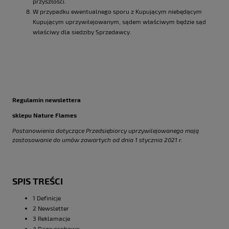
przyszłości.
W przypadku ewentualnego sporu z Kupującym niebędącym
Kupującym uprzywilejowanym, sądem właściwym będzie sąd
właściwy dla siedziby Sprzedawcy.
Regulamin newslettera
sklepu Nature Flames
Postanowienia dotyczące Przedsiębiorcy uprzywilejowanego mają
zastosowanie do umów zawartych od dnia 1 stycznia 2021 r.
SPIS TREŚCI
1 Definicje
2 Newsletter
3 Reklamacje
4 Dane osobowe