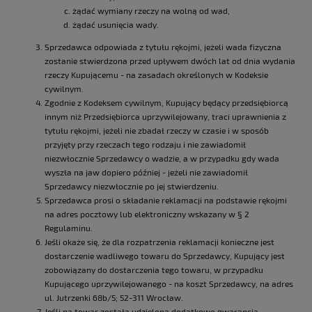
żądać wymiany rzeczy na wolną od wad,
żądać usunięcia wady.
Sprzedawca odpowiada z tytułu rękojmi, jeżeli wada fizyczna
zostanie stwierdzona przed upływem dwóch lat od dnia wydania
rzeczy Kupującemu - na zasadach określonych w Kodeksie
cywilnym.
Zgodnie z Kodeksem cywilnym, Kupujący będący przedsiębiorcą
innym niż Przedsiębiorca uprzywilejowany, traci uprawnienia z
tytułu rękojmi, jeżeli nie zbadał rzeczy w czasie i w sposób
przyjęty przy rzeczach tego rodzaju i nie zawiadomił
niezwłocznie Sprzedawcy o wadzie, a w przypadku gdy wada
wyszła na jaw dopiero później - jeżeli nie zawiadomił
Sprzedawcy niezwłocznie po jej stwierdzeniu.
Sprzedawca prosi o składanie reklamacji na podstawie rękojmi
na adres pocztowy lub elektroniczny wskazany w § 2
Regulaminu.
Jeśli okaże się, że dla rozpatrzenia reklamacji konieczne jest
dostarczenie wadliwego towaru do Sprzedawcy, Kupujący jest
zobowiązany do dostarczenia tego towaru, w przypadku
Kupującego uprzywilejowanego - na koszt Sprzedawcy, na adres
ul. Jutrzenki 68b/5; 52-311 Wrocław.
Jeśli na towar została udzielona dodatkowo gwarancja,