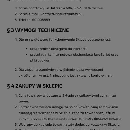
Adres pocztowy: ul. Jutrzenki 68b/5; 52-311 Wrocław
Adres e-mail: kontakt@natureflames.pl
Telefon: 601908889
§ 3 WYMOGI TECHNICZNE
Dla prawidłowego funkcjonowania Sklepu potrzebne jest:
urządzenie z dostępem do Internetu
przeglądarka internetowa obsługująca JavaScript oraz
pliki cookies.
Dla złożenia zamówienia w Sklepie, poza wymogami
określonymi w ust. 1, niezbędne jest aktywne konto e-mail.
§ 4 ZAKUPY W SKLEPIE
Ceny towarów widoczne w Sklepie są całkowitymi cenami za
towar.
Sprzedawca zwraca uwagę, że na całkowitą cenę zamówienia
składają się wskazane w Sklepie: cena za towar oraz, jeśli w
danym przypadku ma to zastosowanie, koszty dostawy towaru.
Wybrany do kupienia towar należy dodać do koszyka w Sklepie.
Następnie Kupujący wybiera z dostępnych w Sklepie: sposób