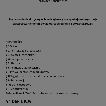
prawach Konsumenta
Postanowienia dotyczące Przedsiębiorcy uprzywilejowanego mają
zastosowanie do umów zawartych od dnia 1 stycznia 2021 r.
SPIS TREŚCI
§ 1
Definicje
§ 2
Kontakt ze Sprzedawcą
§ 3
Wymogi techniczne
§ 4
Zakupy w Sklepie
§ 5
Płatności
§ 6
Realizacja zamówienia
§ 7
Prawo odstąpienia od umowy
§ 8
Wyjątki od prawa odstąpienia od umowy
§ 9
Reklamacje
§ 10
Dane osobowe
§ 11
Zastrzeżenia
Załącznik nr 1:
Wzór formularza odstąpienia od umowy
§ 1 DEFINICJE