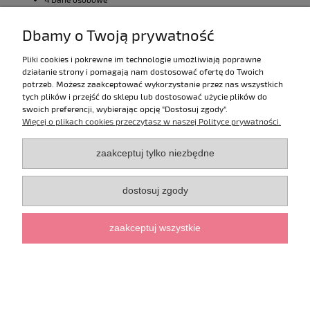
5 Postanowienia końcowe
Dbamy o Twoją prywatność
Pliki cookies i pokrewne im technologie umożliwiają poprawne
§ 1 DEFINICJE
działanie strony i pomagają nam dostosować ofertę do Twoich
potrzeb. Możesz zaakceptować wykorzystanie przez nas wszystkich
Konsument – konsument w rozumieniu przepisów Kodeksu cywilnego.
tych plików i przejść do sklepu lub dostosować użycie plików do
swoich preferencji, wybierając opcję "Dostosuj zgody".
Newsletter – nieodpłatnie świadczona drogą elektroniczną usługa,
Więcej o plikach cookies przeczytasz w naszej Polityce prywatności.
dzięki której Usługobiorca może otrzymywać od Usługodawcy drogą
elektroniczną uprzednio zamówione wiadomości dotyczące Sklepu, w
tym informacje o ofertach, promocjach oraz nowościach w Sklepie,
zaakceptuj tylko niezbędne
stanowiące informację handlową w rozumieniu ustawy z dnia 18 lipca
2002 r. o świadczeniu usług drogą elektroniczną.
dostosuj zgody
Przedsiębiorca uprzywilejowany – osoba fizyczna zawierająca z
Usługodawcą umowę bezpośrednio związaną z jej działalnością
gospodarczą, ale nieposiadającą dla niej charakteru zawodowego
zaakceptuj wszystkie
(definicja obowiązuje dla umów zawartych od dnia 1 stycznia 2021 r.).
Sklep – sklep internetowy Nature Flames prowadzony przez
Usługodawcę pod adresem
https://natureflames.pl
Usługobiorca – każdy podmiot korzystający z usługi Newsletter.
Usługobiorca uprzywilejowany – Konsument lub Przedsiębiorca