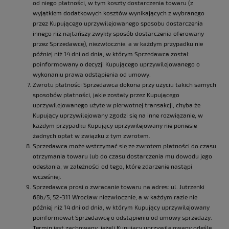
od niego płatności, w tym koszty dostarczenia towaru (z
wyjątkiem dodatkowych kosztów wynikających z wybranego
przez Kupującego uprzywilejowanego sposobu dostarczenia
innego niż najtańszy zwykły sposób dostarczenia oferowany
przez Sprzedawcę), niezwłocznie, a w każdym przypadku nie
później niż 14 dni od dnia, w którym Sprzedawca został
poinformowany o decyzji Kupującego uprzywilejowanego o
wykonaniu prawa odstąpienia od umowy.
Zwrotu płatności Sprzedawca dokona przy użyciu takich samych
sposobów płatności, jakie zostały przez Kupującego
uprzywilejowanego użyte w pierwotnej transakcji, chyba że
Kupujący uprzywilejowany zgodzi się na inne rozwiązanie, w
każdym przypadku Kupujący uprzywilejowany nie poniesie
żadnych opłat w związku z tym zwrotem.
Sprzedawca może wstrzymać się ze zwrotem płatności do czasu
otrzymania towaru lub do czasu dostarczenia mu dowodu jego
odesłania, w zależności od tego, które zdarzenie nastąpi
wcześniej.
Sprzedawca prosi o zwracanie towaru na adres: ul. Jutrzenki
68b/5; 52-311 Wrocław niezwłocznie, a w każdym razie nie
później niż 14 dni od dnia, w którym Kupujący uprzywilejowany
poinformował Sprzedawcę o odstąpieniu od umowy sprzedaży.
Termin jest zachowany, jeżeli Kupujący uprzywilejowany odeśle