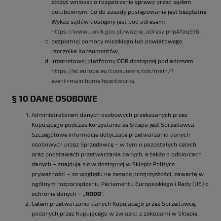
złożyć wniosek o rozpatrzenie sprawy przed sądem
polubownym. Co do zasady postępowanie jest bezpłatne.
Wykaz sądów dostępny jest pod adresem:
https://www.uokik.gov.pl/wazne_adresy.php#faq596
;
bezpłatnej pomocy miejskiego lub powiatowego
rzecznika Konsumentów;
internetowej platformy ODR dostępnej pod adresem:
https://ec.europa.eu/consumers/odr/main/?
event=main.home.howitworks
.
§ 10 DANE OSOBOWE
Administratorem danych osobowych przekazanych przez
Kupującego podczas korzystania ze Sklepu jest Sprzedawca.
Szczegółowe informacje dotyczące przetwarzania danych
osobowych przez Sprzedawcę – w tym o pozostałych celach
oraz podstawach przetwarzania danych, a także o odbiorcach
danych – znajdują się w dostępnej w Sklepie Polityce
prywatności – ze względu na zasadę przejrzystości, zawartą w
ogólnym rozporządzeniu Parlamentu Europejskiego i Rady (UE) o
ochronie danych – „
RODO
”.
Celem przetwarzania danych Kupującego przez Sprzedawcę,
podanych przez Kupującego w związku z zakupami w Sklepie,