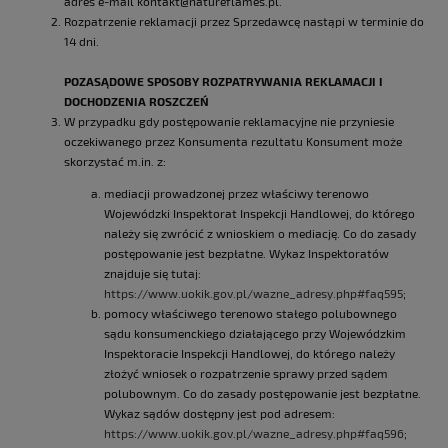
adres e-mail kontakt@natureflames.pl.
Rozpatrzenie reklamacji przez Sprzedawcę nastąpi w terminie do
14 dni.
POZASĄDOWE SPOSOBY ROZPATRYWANIA REKLAMACJI I
DOCHODZENIA ROSZCZEŃ
W przypadku gdy postępowanie reklamacyjne nie przyniesie
oczekiwanego przez Konsumenta rezultatu Konsument może
skorzystać m.in. z:
mediacji prowadzonej przez właściwy terenowo
Wojewódzki Inspektorat Inspekcji Handlowej, do którego
należy się zwrócić z wnioskiem o mediację. Co do zasady
postępowanie jest bezpłatne. Wykaz Inspektoratów
znajduje się tutaj:
https://www.uokik.gov.pl/wazne_adresy.php#faq595
;
pomocy właściwego terenowo stałego polubownego
sądu konsumenckiego działającego przy Wojewódzkim
Inspektoracie Inspekcji Handlowej, do którego należy
złożyć wniosek o rozpatrzenie sprawy przed sądem
polubownym. Co do zasady postępowanie jest bezpłatne.
Wykaz sądów dostępny jest pod adresem:
https://www.uokik.gov.pl/wazne_adresy.php#faq596
;