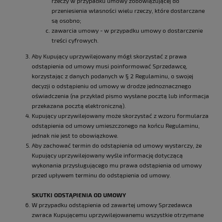
rzeczy w przypadku umowy zobowiązującej do
przeniesienia własności wielu rzeczy, które dostarczane
są osobno;
zawarcia umowy - w przypadku umowy o dostarczenie
treści cyfrowych.
Aby Kupujący uprzywilejowany mógł skorzystać z prawa
odstąpienia od umowy musi poinformować Sprzedawcę,
korzystając z danych podanych w § 2 Regulaminu, o swojej
decyzji o odstąpieniu od umowy w drodze jednoznacznego
oświadczenia (na przykład pismo wysłane pocztą lub informacja
przekazana pocztą elektroniczną).
Kupujący uprzywilejowany może skorzystać z wzoru formularza
odstąpienia od umowy umieszczonego na końcu Regulaminu,
jednak nie jest to obowiązkowe.
Aby zachować termin do odstąpienia od umowy wystarczy, że
Kupujący uprzywilejowany wyśle informację dotyczącą
wykonania przysługującego mu prawa odstąpienia od umowy
przed upływem terminu do odstąpienia od umowy.
SKUTKI ODSTĄPIENIA OD UMOWY
W przypadku odstąpienia od zawartej umowy Sprzedawca
zwraca Kupującemu uprzywilejowanemu wszystkie otrzymane