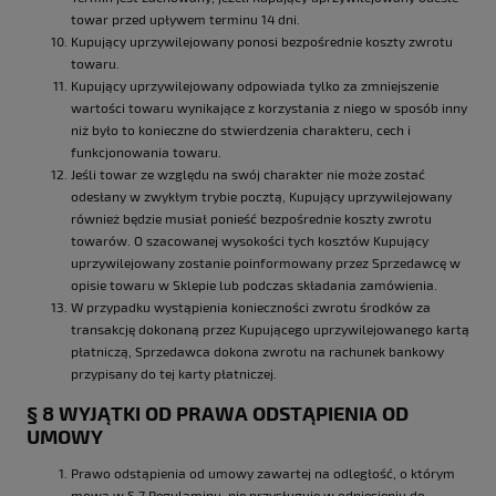
towar przed upływem terminu 14 dni.
Kupujący uprzywilejowany ponosi bezpośrednie koszty zwrotu
towaru.
Kupujący uprzywilejowany odpowiada tylko za zmniejszenie
wartości towaru wynikające z korzystania z niego w sposób inny
niż było to konieczne do stwierdzenia charakteru, cech i
funkcjonowania towaru.
Jeśli towar ze względu na swój charakter nie może zostać
odesłany w zwykłym trybie pocztą, Kupujący uprzywilejowany
również będzie musiał ponieść bezpośrednie koszty zwrotu
towarów. O szacowanej wysokości tych kosztów Kupujący
uprzywilejowany zostanie poinformowany przez Sprzedawcę w
opisie towaru w Sklepie lub podczas składania zamówienia.
W przypadku wystąpienia konieczności zwrotu środków za
transakcję dokonaną przez Kupującego uprzywilejowanego kartą
płatniczą, Sprzedawca dokona zwrotu na rachunek bankowy
przypisany do tej karty płatniczej.
§ 8 WYJĄTKI OD PRAWA ODSTĄPIENIA OD
UMOWY
Prawo odstąpienia od umowy zawartej na odległość, o którym
mowa w § 7 Regulaminu, nie przysługuje w odniesieniu do