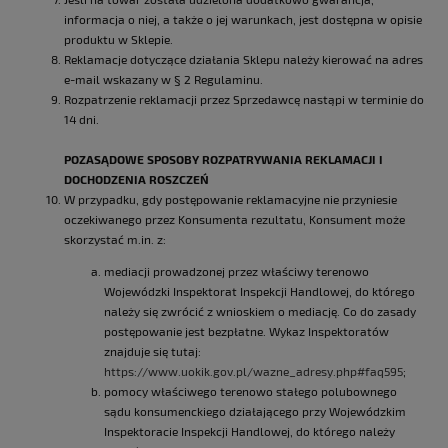
informacja o niej, a także o jej warunkach, jest dostępna w opisie
produktu w Sklepie.
Reklamacje dotyczące działania Sklepu należy kierować na adres
e-mail wskazany w § 2 Regulaminu.
Rozpatrzenie reklamacji przez Sprzedawcę nastąpi w terminie do
14 dni.
POZASĄDOWE SPOSOBY ROZPATRYWANIA REKLAMACJI I
DOCHODZENIA ROSZCZEŃ
W przypadku, gdy postępowanie reklamacyjne nie przyniesie
oczekiwanego przez Konsumenta rezultatu, Konsument może
skorzystać m.in. z:
mediacji prowadzonej przez właściwy terenowo
Wojewódzki Inspektorat Inspekcji Handlowej, do którego
należy się zwrócić z wnioskiem o mediację. Co do zasady
postępowanie jest bezpłatne. Wykaz Inspektoratów
znajduje się tutaj:
https://www.uokik.gov.pl/wazne_adresy.php#faq595
;
pomocy właściwego terenowo stałego polubownego
sądu konsumenckiego działającego przy Wojewódzkim
Inspektoracie Inspekcji Handlowej, do którego należy