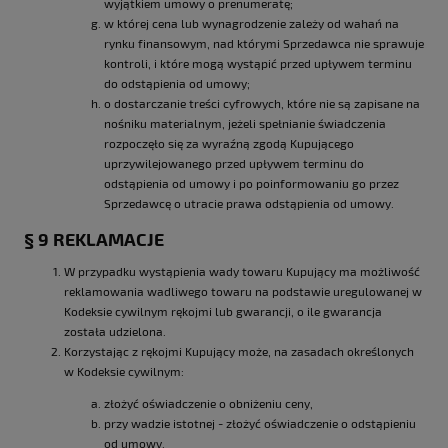
wyjątkiem umowy o prenumeratę;
w której cena lub wynagrodzenie zależy od wahań na
rynku finansowym, nad którymi Sprzedawca nie sprawuje
kontroli, i które mogą wystąpić przed upływem terminu
do odstąpienia od umowy;
o dostarczanie treści cyfrowych, które nie są zapisane na
nośniku materialnym, jeżeli spełnianie świadczenia
rozpoczęło się za wyraźną zgodą Kupującego
uprzywilejowanego przed upływem terminu do
odstąpienia od umowy i po poinformowaniu go przez
Sprzedawcę o utracie prawa odstąpienia od umowy.
§ 9 REKLAMACJE
W przypadku wystąpienia wady towaru Kupujący ma możliwość
reklamowania wadliwego towaru na podstawie uregulowanej w
Kodeksie cywilnym rękojmi lub gwarancji, o ile gwarancja
została udzielona.
Korzystając z rękojmi Kupujący może, na zasadach określonych
w Kodeksie cywilnym:
złożyć oświadczenie o obniżeniu ceny,
przy wadzie istotnej - złożyć oświadczenie o odstąpieniu
od umowy,