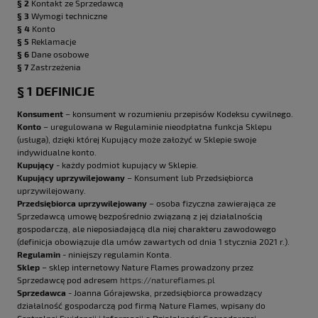
§ 2
Kontakt ze Sprzedawcą
§ 3
Wymogi techniczne
§ 4
Konto
§ 5
Reklamacje
§ 6
Dane osobowe
§ 7
Zastrzeżenia
§ 1 DEFINICJE
Konsument
– konsument w rozumieniu przepisów Kodeksu cywilnego.
Konto
– uregulowana w Regulaminie nieodpłatna funkcja Sklepu
(usługa), dzięki której Kupujący może założyć w Sklepie swoje
indywidualne konto.
Kupujący
- każdy podmiot kupujący w Sklepie.
Kupujący uprzywilejowany
– Konsument lub Przedsiębiorca
uprzywilejowany.
Przedsiębiorca uprzywilejowany
– osoba fizyczna zawierająca ze
Sprzedawcą umowę bezpośrednio związaną z jej działalnością
gospodarczą, ale nieposiadającą dla niej charakteru zawodowego
(definicja obowiązuje dla umów zawartych od dnia 1 stycznia 2021 r.).
Regulamin
- niniejszy regulamin Konta.
Sklep
– sklep internetowy Nature Flames prowadzony przez
Sprzedawcę pod adresem
https://natureflames.pl
Sprzedawca
- Joanna Górajewska, przedsiębiorca prowadzący
działalność gospodarczą pod firmą Nature Flames, wpisany do