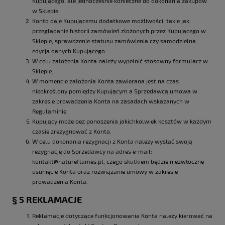
Kupującego, ale jednocześnie konieczne do dokonania zakupów
w Sklepie.
Konto daje Kupującemu dodatkowe możliwości, takie jak:
przeglądanie historii zamówień złożonych przez Kupującego w
Sklepie, sprawdzenie statusu zamówienia czy samodzielna
edycja danych Kupującego.
W celu założenia Konta należy wypełnić stosowny formularz w
Sklepie.
W momencie założenia Konta zawierana jest na czas
nieokreślony pomiędzy Kupującym a Sprzedawcą umowa w
zakresie prowadzenia Konta na zasadach wskazanych w
Regulaminie.
Kupujący może bez ponoszenia jakichkolwiek kosztów w każdym
czasie zrezygnować z Konta.
W celu dokonania rezygnacji z Konta należy wysłać swoją
rezygnację do Sprzedawcy na adres e-mail:
kontakt@natureflames.pl, czego skutkiem będzie niezwłoczne
usunięcie Konta oraz rozwiązanie umowy w zakresie
prowadzenia Konta.
§ 5 REKLAMACJE
Reklamacje dotyczące funkcjonowania Konta należy kierować na