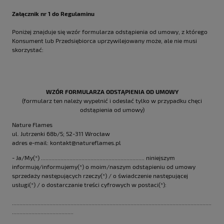
Załącznik nr 1 do Regulaminu
Poniżej znajduje się wzór formularza odstąpienia od umowy, z którego
Konsument lub Przedsiębiorca uprzywilejowany może, ale nie musi
skorzystać:
WZÓR FORMULARZA ODSTĄPIENIA OD UMOWY
(formularz ten należy wypełnić i odesłać tylko w przypadku chęci
odstąpienia od umowy)
Nature Flames
ul. Jutrzenki 68b/5; 52-311 Wrocław
adres e-mail: kontakt@natureflames.pl
- Ja/My(*) ..................................................................... niniejszym
informuję/informujemy(*) o moim/naszym odstąpieniu od umowy
sprzedaży następujących rzeczy(*) / o świadczenie następującej
usługi(*) / o dostarczanie treści cyfrowych w postaci(*):
.....................................................................................................................................
.........................................