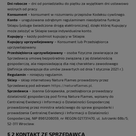
Dni robocze
– dni od poniedziałku do piątku za wyjątkiem dni ustawowo
wolnych od pracy.
Konsument
– konsument w rozumieniu przepisów Kodeksu cywilnego.
Konto
– uregulowana odrębnym regulaminem nieodpłatna funkcja
Sklepu (usługa świadczona drogą elektroniczną), dzięki której Kupujący
może założyć w Sklepie swoje indywidualne konto.
Kupujący
– każdy podmiot kupujący w Sklepie.
Kupujący uprzywilejowany
– Konsument lub Przedsiębiorca
uprzywilejowany.
Przedsiębiorca uprzywilejowany
– osoba fizyczna zawierająca ze
Sprzedawcą umowę bezpośrednio związaną z jej działalnością
gospodarczą, ale nieposiadającą dla niej charakteru zawodowego
(definicja obowiązuje dla umów zawartych od dnia 1 stycznia 2021 r.).
Regulamin
– niniejszy regulamin.
Sklep
– sklep internetowy Nature Flames prowadzony przez
Sprzedawcę pod adresem
https://natureflames.pl
.
Sprzedawca
– Joanna Górajewska, przedsiębiorca prowadzący
działalność gospodarczą pod firmą Nature Flames, wpisany do
Centralnej Ewidencji i Informacji o Działalności Gospodarczej
prowadzonej przez ministra właściwego do spraw gospodarki i
prowadzenia Centralnej Ewidencji i Informacji o Działalności
Gospodarczej, NIP 8961208059, nr REGON 021731470, ul. Jutrzenki 68b/5;
52-311 Wrocław.
§ 2 KONTAKT ZE SPRZEDAWCĄ